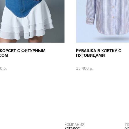
-КОРСЕТ С ФИГУРНЫМ
РУБАШКА В КЛЕТКУ С
СОМ
ПУГОВИЦАМИ
00
р.
13 400
р.
КОМПАНИЯ
П
КАТАЛОГ
У