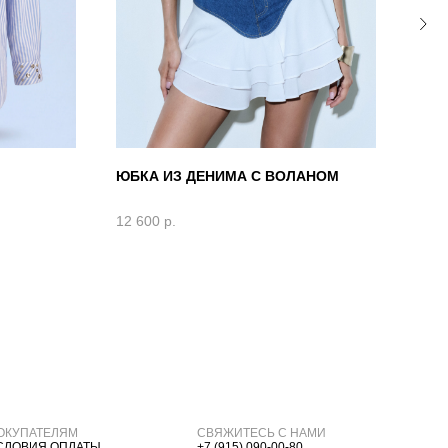
ЮБКА ИЗ ДЕНИМА С ВОЛАНОМ
ПЛА
И Т
12 600
р.
21 4
ОКУПАТЕЛЯМ
СВЯЖИТЕСЬ С НАМИ
СЛОВИЯ ОПЛАТЫ
+7 (915) 090-00-80