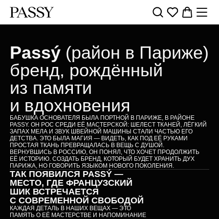
Passý
(район в Париже)
бренд, рождённый
из памяти
и вдохновения
БАБУШКА ОСНОВАТЕЛЯ БЫЛА ПОРТНОЙ В ПАРИЖЕ, В РАЙОНЕ
PASSY. ОН РОС СРЕДИ ЕЁ МАСТЕРСКОЙ: ШЕЛЕСТ ТКАНЕЙ, ЛЁГКИЙ
ЗАПАХ МЕЛА И ЗВУК ШВЕЙНОЙ МАШИНЫ СТАЛИ ЧАСТЬЮ ЕГО
ДЕТСТВА. ЭТО БЫЛА МАГИЯ — ВИДЕТЬ, КАК ПОД ЕЁ РУКАМИ
ПРОСТАЯ ТКАНЬ ПРЕВРАЩАЛАСЬ В ВЕЩЬ С ДУШОЙ.
ВЕРНУВШИСЬ В РОССИЮ, ОН ПОНЯЛ, ЧТО ХОЧЕТ ПРОДОЛЖИТЬ
ЕЁ ИСТОРИЮ. СОЗДАТЬ БРЕНД, КОТОРЫЙ БУДЕТ ХРАНИТЬ ДУХ
ПАРИЖА, НО ГОВОРИТЬ ЯЗЫКОМ НОВОГО ПОКОЛЕНИЯ.
ТАК ПОЯВИЛСЯ PASSÝ —
МЕСТО, ГДЕ ФРАНЦУЗСКИЙ
ШИК ВСТРЕЧАЕТСЯ
С СОВРЕМЕННОЙ СВОБОДОЙ
КАЖДАЯ ДЕТАЛЬ В НАШИХ ВЕЩАХ — ЭТО
ПАМЯТЬ О ЕЁ МАСТЕРСТВЕ И НАПОМИНАНИЕ