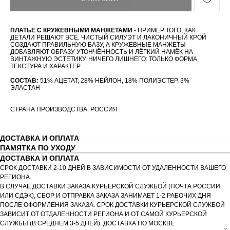
ПЛАТЬЕ С КРУЖЕВНЫМИ МАНЖЕТАМИ
- ПРИМЕР ТОГО, КАК
ДЕТАЛИ РЕШАЮТ ВСЁ. ЧИСТЫЙ СИЛУЭТ И ЛАКОНИЧНЫЙ КРОЙ
СОЗДАЮТ ПРАВИЛЬНУЮ БАЗУ, А КРУЖЕВНЫЕ МАНЖЕТЫ
ДОБАВЛЯЮТ ОБРАЗУ УТОНЧЁННОСТЬ И ЛЁГКИЙ НАМЁК НА
ВИНТАЖНУЮ ЭСТЕТИКУ. НИЧЕГО ЛИШНЕГО: ТОЛЬКО ФОРМА,
ТЕКСТУРА И ХАРАКТЕР
СОСТАВ:
51% АЦЕТАТ, 28% НЕЙЛОН, 18% ПОЛИЭСТЕР, 3%
ЭЛАСТАН
СТРАНА ПРОИЗВОДСТВА: РОССИЯ
ДОСТАВКА И ОПЛАТА
ПАМЯТКА ПО УХОДУ
ДОСТАВКА И ОПЛАТА
СРОК ДОСТАВКИ 2-10 ДНЕЙ В ЗАВИСИМОСТИ ОТ УДАЛЕННОСТИ ВАШЕГО
РЕГИОНА.
В СЛУЧАЕ ДОСТАВКИ ЗАКАЗА КУРЬЕРСКОЙ СЛУЖБОЙ (ПОЧТА РОССИИ
ИЛИ СДЭК), СБОР И ОТПРАВКА ЗАКАЗА ЗАНИМАЕТ 1-2 РАБОЧИХ ДНЯ
ПОСЛЕ ОФОРМЛЕНИЯ ЗАКАЗА. СРОК ДОСТАВКИ КУРЬЕРСКОЙ СЛУЖБОЙ
ЗАВИСИТ ОТ ОТДАЛЕННОСТИ РЕГИОНА И ОТ САМОЙ КУРЬЕРСКОЙ
СЛУЖБЫ (В СРЕДНЕМ 3-5 ДНЕЙ). ДОСТАВКА ПО МОСКВЕ