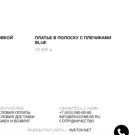
ОВКОЙ
ПЛАТЬЕ В ПОЛОСКУ С ПЛЕЧИКАМИ
ЖИЛ
BLUE
19 4
19 400
р.
ОКУПАТЕЛЯМ
СВЯЖИТЕСЬ С НАМИ
СЛОВИЯ ОПЛАТЫ
+7 (915) 090-00-80
СЛОВИЯ ДОСТАВКИ
INFO@PASSYWEAR.RU
БМЕН И ВОЗВРАТ
СОТРУДНИЧЕСТВО
РАЗРАБОТКА САЙТА —
AVETOV.NET