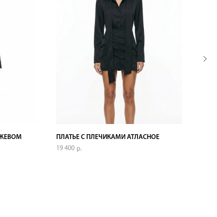
УЖЕВОМ
ПЛАТЬЕ С ПЛЕЧИКАМИ АТЛАСНОЕ
ЮБК
19 400
8 400
р.