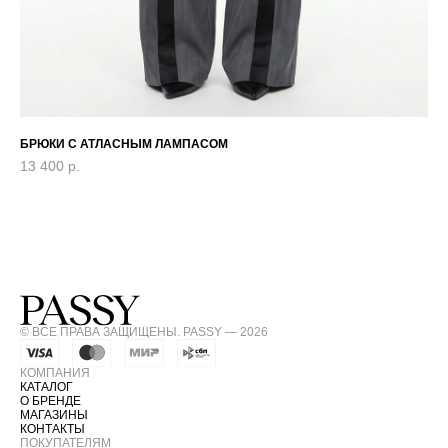
БРЮКИ С АТЛАСНЫМ ЛАМПАСОМ
ЖИ
13 400
р.
11
© ВСЕ ПРАВА ЗАЩИЩЕНЫ. PASSY — 2026
КОМПАНИЯ
КАТАЛОГ
О БРЕНДЕ
МАГАЗИНЫ
КОНТАКТЫ
ПОКУПАТЕЛЯМ