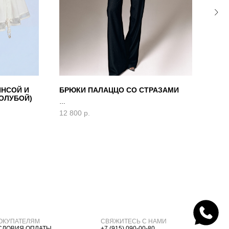
ИНСОЙ И
БРЮКИ ПАЛАЦЦО СО СТРАЗАМИ
МАЙ
ОЛУБОЙ)
ШТР
12 800
р.
12 4
ОКУПАТЕЛЯМ
СВЯЖИТЕСЬ С НАМИ
СЛОВИЯ ОПЛАТЫ
+7 (915) 090-00-80