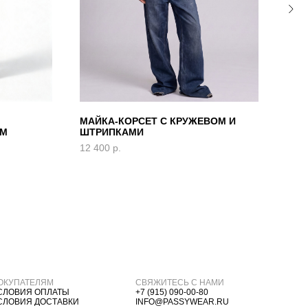
МАЙКА-КОРСЕТ С КРУЖЕВОМ И
КОР
ЕМ
ШТРИПКАМИ
ШНУ
12 400
р.
10 4
ОКУПАТЕЛЯМ
СВЯЖИТЕСЬ С НАМИ
СЛОВИЯ ОПЛАТЫ
+7 (915) 090-00-80
СЛОВИЯ ДОСТАВКИ
INFO@PASSYWEAR.RU