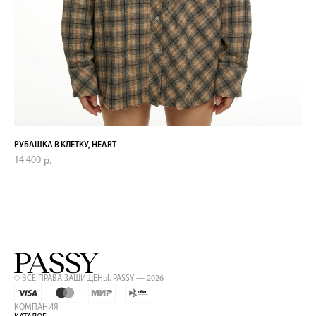
РУБАШКА В КЛЕТКУ, HEART
ПЛ
14 400
13 
р.
© ВСЕ ПРАВА ЗАЩИЩЕНЫ. PASSY — 2026
КОМПАНИЯ