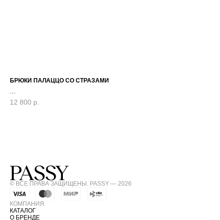
БРЮКИ ПАЛАЦЦО СО СТРАЗАМИ
ЮБ
12 800
р.
12
© ВСЕ ПРАВА ЗАЩИЩЕНЫ. PASSY — 2026
КОМПАНИЯ
КАТАЛОГ
О БРЕНДЕ